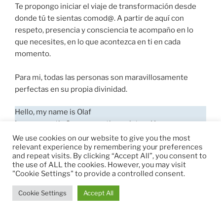
Te propongo iniciar el viaje de transformación desde
donde tú te sientas comod@. A partir de aquí con
respeto, presencia y consciencia te acompaño en lo
que necesites, en lo que acontezca en ti en cada
momento.
Para mi, todas las personas son maravillosamente
perfectas en su propia divinidad.
Hello, my name is Olaf
I am a somatic & massage therapist and I accompany
men and women in transformational processes.
We use cookies on our website to give you the most
relevant experience by remembering your preferences
I am fascinated by working and connecting with the
and repeat visits. By clicking “Accept All”, you consent to
body through massage and somatic therapy.
the use of ALL the cookies. However, you may visit
"Cookie Settings" to provide a controlled consent.
In therapeutic accompaniment, I work with the body
Cookie Settings
Accept All
from an holistic perspective, with the body as the
memory of past experiences.
I accompany clients in issues related to their intimacy