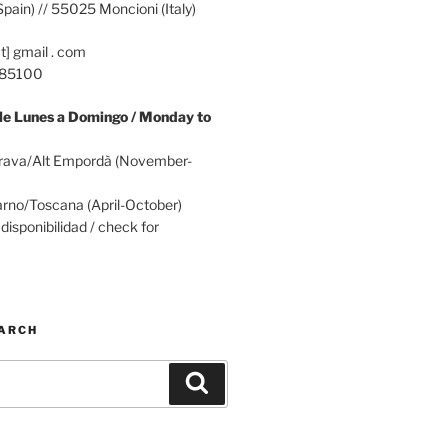
pain) // 55025 Moncioni (Italy)
at] gmail . com
785100
e Lunes a Domingo / Monday to
rava/Alt Empordà (November-
rno/Toscana (April-October)
disponibilidad / check for
EARCH
Buscar