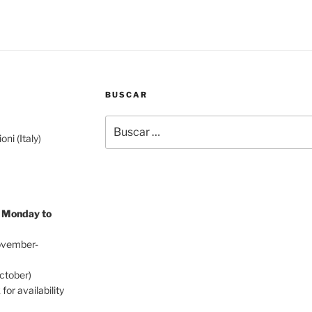
BUSCAR
Buscar
por:
ni (Italy)
/ Monday to
ovember-
ctober)
for availability