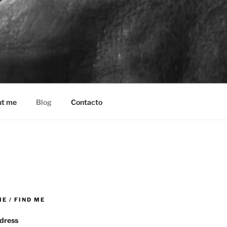
ut me
Blog
Contacto
 / FIND ME
ddress