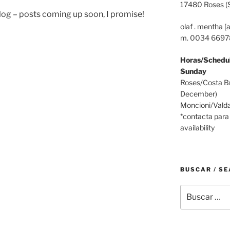
17480 Roses (S
og – posts coming up soon, I promise!
olaf . mentha [
m. 0034 669
Horas/Schedul
Sunday
Roses/Costa B
December)
Moncioni/Valda
*contacta para 
availability
BUSCAR / S
Buscar
por: