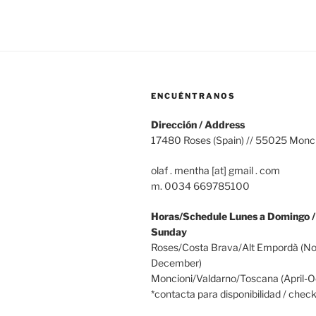
ENCUÉNTRANOS
Dirección / Address
17480 Roses (Spain) // 55025 Moncio
olaf . mentha [at] gmail . com
m. 0034 669785100
Horas/Schedule Lunes a Domingo 
Sunday
Roses/Costa Brava/Alt Empordà (N
December)
Moncioni/Valdarno/Toscana (April-O
*contacta para disponibilidad / check 