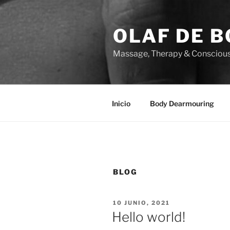
Saltar
al
OLAF DE 
contenido
Massage, Therapy & Conscious 
Inicio
Body Dearmouring
BLOG
PUBLICADO
10 JUNIO, 2021
EL
Hello world!