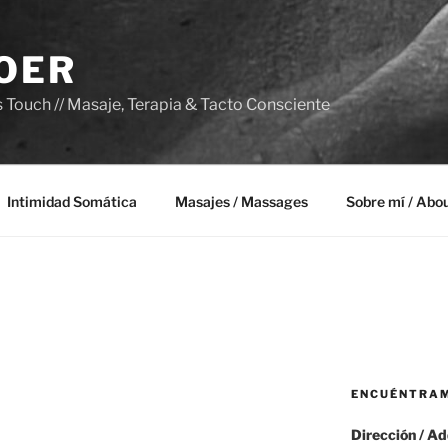
BOER
Touch // Masaje, Terapia & Tacto Consciente
Intimidad Somática
Masajes / Massages
Sobre mí / Abo
ENCUÉNTRAME
Dirección / A